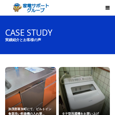
CASE STUDY
実績紹介とお客様の声
加茂郡富加町にて、ビルトイン
食器洗い乾燥機の入れ替...
タテ型洗濯機をお買い上げ